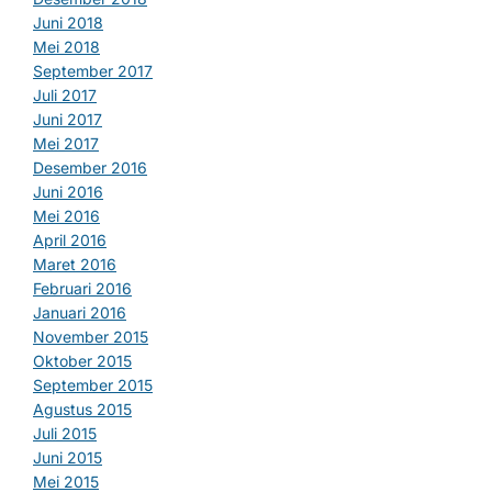
Juni 2018
Mei 2018
September 2017
Juli 2017
Juni 2017
Mei 2017
Desember 2016
Juni 2016
Mei 2016
April 2016
Maret 2016
Februari 2016
Januari 2016
November 2015
Oktober 2015
September 2015
Agustus 2015
Juli 2015
Juni 2015
Mei 2015