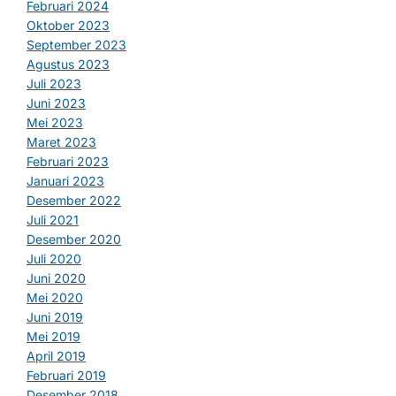
Februari 2024
Oktober 2023
September 2023
Agustus 2023
Juli 2023
Juni 2023
Mei 2023
Maret 2023
Februari 2023
Januari 2023
Desember 2022
Juli 2021
Desember 2020
Juli 2020
Juni 2020
Mei 2020
Juni 2019
Mei 2019
April 2019
Februari 2019
Desember 2018