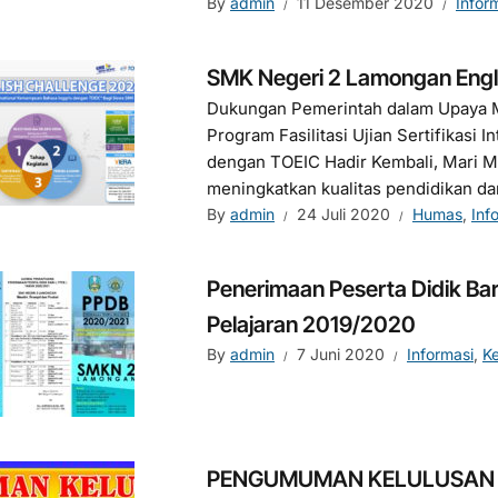
By
admin
11 Desember 2020
Infor
SMK Negeri 2 Lamongan Engl
Dukungan Pemerintah dalam Upaya M
Program Fasilitasi Ujian Sertifikasi
dengan TOEIC Hadir Kembali, Mari M
meningkatkan kualitas pendidikan dan
By
admin
24 Juli 2020
Humas
,
Inf
Penerimaan Peserta Didik B
Pelajaran 2019/2020
By
admin
7 Juni 2020
Informasi
,
K
PENGUMUMAN KELULUSAN 