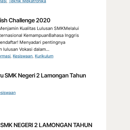
masi
,
Teknik Mekatronika
ish Challenge 2020
enjamin Kualitas Lulusan SMKMelalui
 Internasional KemampuanBahasa Inggris
endaftar! Menyadari pentingnya
 lulusan Vokasi dalam...
ormasi
,
Kesiswaan
,
Kurikulum
aru SMK Negeri 2 Lamongan Tahun
esiswaan
SMK NEGERI 2 LAMONGAN TAHUN