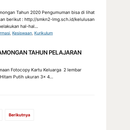
ongan Tahun 2020 Pengumuman bisa di lihat
man berikut : http://smkn2-lmg.sch.id/kelulusan
lakukan hal-hal...
ormasi
,
Kesiswaan
,
Kurikulum
 LAMONGAN TAHUN PELAJARAN
maan Fotocopy Kartu Keluarga 2 lembar
itam Putih ukuran 3x 4...
Berikutnya