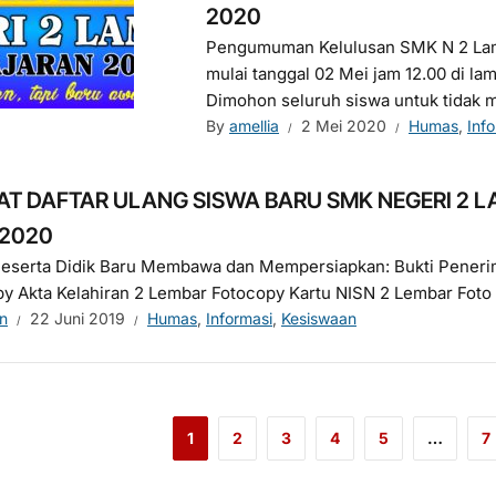
2020
Pengumuman Kelulusan SMK N 2 Lam
mulai tanggal 02 Mei jam 12.00 di la
Dimohon seluruh siswa untuk tidak me
By
amellia
2 Mei 2020
Humas
,
Inf
AT DAFTAR ULANG SISWA BARU SMK NEGERI 2
/2020
Peserta Didik Baru Membawa dan Mempersiapkan: Bukti Peneri
y Akta Kelahiran 2 Lembar Fotocopy Kartu NISN 2 Lembar Foto H
n
22 Juni 2019
Humas
,
Informasi
,
Kesiswaan
1
2
3
4
5
…
7