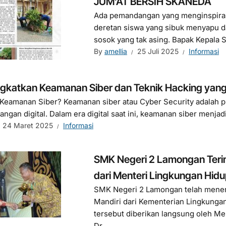
JUM’AT BERSIH SKANEDA
Ada pemandangan yang menginspirasi 
deretan siswa yang sibuk menyapu d
sosok yang tak asing. Bapak Kepala Se
By
amellia
25 Juli 2025
Informasi
gkatkan Keamanan Siber dan Teknik Hacking yang
 Keamanan Siber? Keamanan siber atau Cyber Security adalah pra
rangan digital. Dalam era digital saat ini, keamanan siber menjad
24 Maret 2025
Informasi
SMK Negeri 2 Lamongan Teri
dari Menteri Lingkungan Hid
SMK Negeri 2 Lamongan telah mener
Mandiri dari Kementerian Lingkunga
tersebut diberikan langsung oleh Me
Dr....