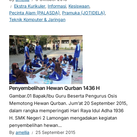
Ekstra Kurikuler
,
Informasi
,
Kesiswaan
,
Pecinta Alam (PALASDA)
,
Pramuka (JOTIDELA)
,
Teknik Komputer & Jaringan
Penyembelihan Hewan Qurban 1436 H
Gambar.01 Bapak/Ibu Guru Beserta Pengurus Osis
Memotong Hewan Qurban. Jum’at 20 September 2015,
dalam rangka memperingati Hari Raya Idul Adha 1936
H. SMK Negeri 2 Lamongan mengadakan kegiatan
penyembelihan hewan...
By
amellia
25 September 2015