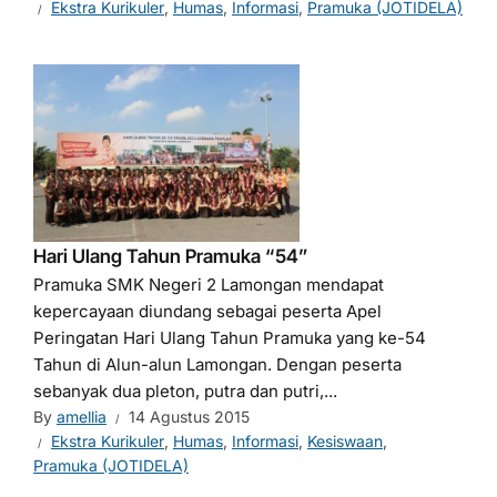
Ekstra Kurikuler
,
Humas
,
Informasi
,
Pramuka (JOTIDELA)
Hari Ulang Tahun Pramuka “54”
Pramuka SMK Negeri 2 Lamongan mendapat
kepercayaan diundang sebagai peserta Apel
Peringatan Hari Ulang Tahun Pramuka yang ke-54
Tahun di Alun-alun Lamongan. Dengan peserta
sebanyak dua pleton, putra dan putri,...
By
amellia
14 Agustus 2015
Ekstra Kurikuler
,
Humas
,
Informasi
,
Kesiswaan
,
Pramuka (JOTIDELA)