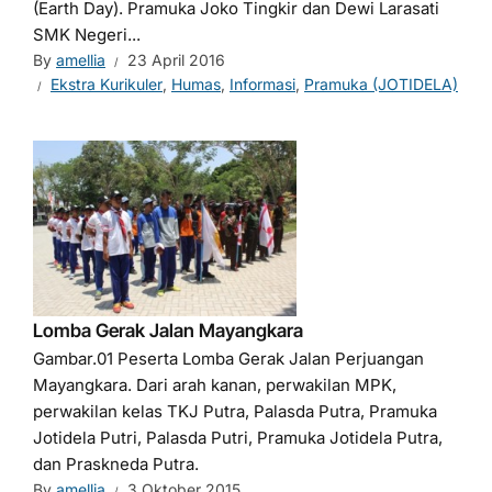
(Earth Day). Pramuka Joko Tingkir dan Dewi Larasati
SMK Negeri...
By
amellia
23 April 2016
Ekstra Kurikuler
,
Humas
,
Informasi
,
Pramuka (JOTIDELA)
Lomba Gerak Jalan Mayangkara
Gambar.01 Peserta Lomba Gerak Jalan Perjuangan
Mayangkara. Dari arah kanan, perwakilan MPK,
perwakilan kelas TKJ Putra, Palasda Putra, Pramuka
Jotidela Putri, Palasda Putri, Pramuka Jotidela Putra,
dan Praskneda Putra.
By
amellia
3 Oktober 2015