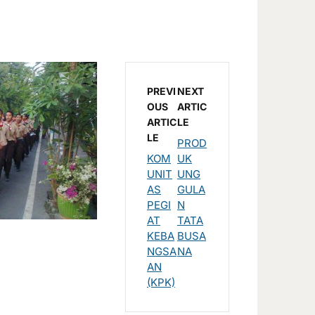
PREVI
NEXT
OUS
ARTIC
ARTIC
LE
LE
PROD
KOM
UK
UNIT
UNG
AS
GULA
PEGI
N
AT
TATA
KEBA
BUSA
NGSA
NA
AN
(KPK)