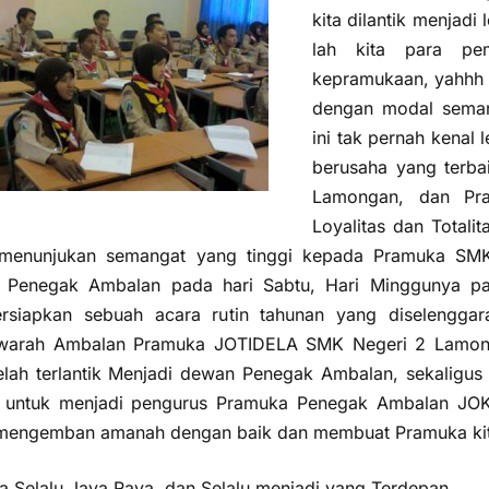
kita dilantik menjadi
lah kita para pe
kepramukaan, yahhh
dengan modal seman
ini tak pernah kenal 
berusaha yang terb
Lamongan, dan Pr
Loyalitas dan Totali
 menunjukan semangat yang tinggi kepada Pramuka SMK
Penegak Ambalan pada hari Sabtu, Hari Minggunya pa
siapkan sebuah acara rutin tahunan yang diselengga
warah Ambalan Pramuka JOTIDELA SMK Negeri 2 Lamong
elah terlantik Menjadi dewan Penegak Ambalan, sekaligus
ih untuk menjadi pengurus Pramuka Penegak Ambalan 
mengemban amanah dengan baik dan membuat Pramuka kita le
 Selalu Jaya Raya, dan Selalu menjadi yang Terdepan.