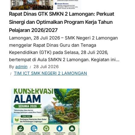
Rapat Dinas GTK SMKN 2 Lamongan: Perkuat
Sinergi dan Optimalkan Program Kerja Tahun
Pelajaran 2026/2027
Lamongan, 28 Juli 2026 – SMK Negeri 2 Lamongan
menggelar Rapat Dinas Guru dan Tenaga
Kependidikan (GTK) pada Selasa, 28 Juli 2026,
bertempat di Aula SMKN 2 Lamongan. Kegiatan ini...
By
admin
28 Juli 2026
TIM ICT SMK NEGERI 2 LAMONGAN