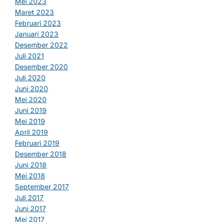
Mei 2023
Maret 2023
Februari 2023
Januari 2023
Desember 2022
Juli 2021
Desember 2020
Juli 2020
Juni 2020
Mei 2020
Juni 2019
Mei 2019
April 2019
Februari 2019
Desember 2018
Juni 2018
Mei 2018
September 2017
Juli 2017
Juni 2017
Mei 2017