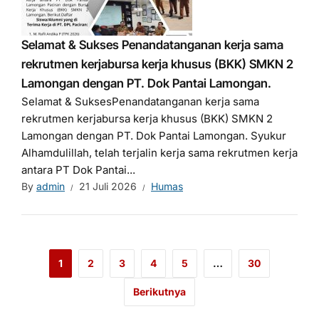
Selamat & Sukses Penandatanganan kerja sama
rekrutmen kerjabursa kerja khusus (BKK) SMKN 2
Lamongan dengan PT. Dok Pantai Lamongan.
Selamat & SuksesPenandatanganan kerja sama
rekrutmen kerjabursa kerja khusus (BKK) SMKN 2
Lamongan dengan PT. Dok Pantai Lamongan. Syukur
Alhamdulillah, telah terjalin kerja sama rekrutmen kerja
antara PT Dok Pantai...
By
admin
21 Juli 2026
Humas
1
2
3
4
5
…
30
Berikutnya