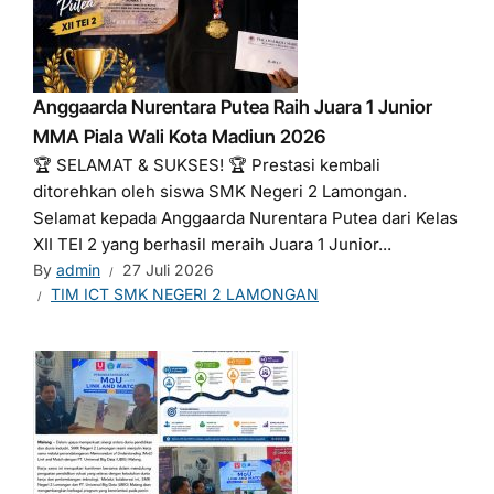
Anggaarda Nurentara Putea Raih Juara 1 Junior
MMA Piala Wali Kota Madiun 2026
🏆 SELAMAT & SUKSES! 🏆 Prestasi kembali
ditorehkan oleh siswa SMK Negeri 2 Lamongan.
Selamat kepada Anggaarda Nurentara Putea dari Kelas
XII TEI 2 yang berhasil meraih Juara 1 Junior...
By
admin
27 Juli 2026
TIM ICT SMK NEGERI 2 LAMONGAN