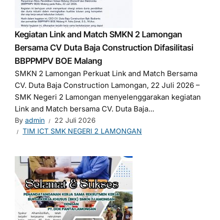
Kegiatan Link and Match SMKN 2 Lamongan
Bersama CV Duta Baja Construction Difasilitasi
BBPPMPV BOE Malang
SMKN 2 Lamongan Perkuat Link and Match Bersama
CV. Duta Baja Construction Lamongan, 22 Juli 2026 –
SMK Negeri 2 Lamongan menyelenggarakan kegiatan
Link and Match bersama CV. Duta Baja...
By
admin
22 Juli 2026
TIM ICT SMK NEGERI 2 LAMONGAN