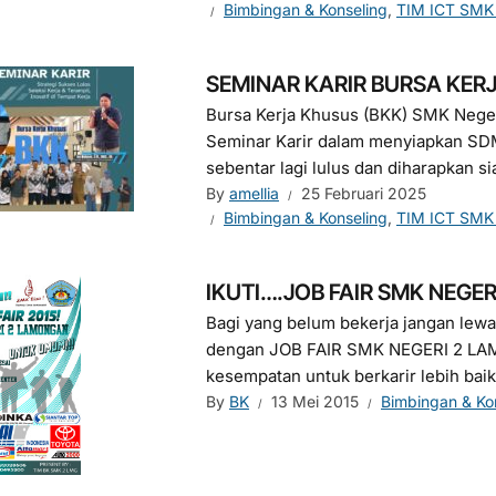
Bimbingan & Konseling
,
TIM ICT SM
SEMINAR KARIR BURSA KER
Bursa Kerja Khusus (BKK) SMK Nege
Seminar Karir dalam menyiapkan SD
sebentar lagi lulus dan diharapkan sia
By
amellia
25 Februari 2025
Bimbingan & Konseling
,
TIM ICT SM
IKUTI….JOB FAIR SMK NEGE
Bagi yang belum bekerja jangan lew
dengan JOB FAIR SMK NEGERI 2 LAM
kesempatan untuk berkarir lebih baik 
By
BK
13 Mei 2015
Bimbingan & Ko