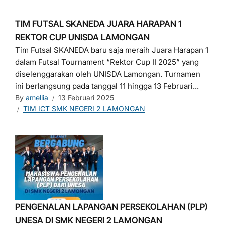
TIM FUTSAL SKANEDA JUARA HARAPAN 1
REKTOR CUP UNISDA LAMONGAN
Tim Futsal SKANEDA baru saja meraih Juara Harapan 1
dalam Futsal Tournament “Rektor Cup II 2025” yang
diselenggarakan oleh UNISDA Lamongan. Turnamen
ini berlangsung pada tanggal 11 hingga 13 Februari...
By
amellia
13 Februari 2025
TIM ICT SMK NEGERI 2 LAMONGAN
PENGENALAN LAPANGAN PERSEKOLAHAN (PLP)
UNESA DI SMK NEGERI 2 LAMONGAN