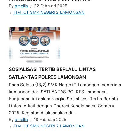
By
amellia
22 Februari 2025
TIM ICT SMK NEGERI 2 LAMONGAN
SOSIALISASI TERTIB BERLALU LINTAS
SATLANTAS POLRES LAMONGAN
Pada Selasa (18/2) SMK Negeri 2 Lamongan menerima
kunjungan dari SATLANTAS POLRES Lamongan.
Kunjungan ini dalam rangka Sosialisasi Tertib Berlalu
Lintas terkait dengan Operasi Keselamatan Semeru
2025. Kegiatan dilaksanakan di...
By
amellia
18 Februari 2025
TIM ICT SMK NEGERI 2 LAMONGAN