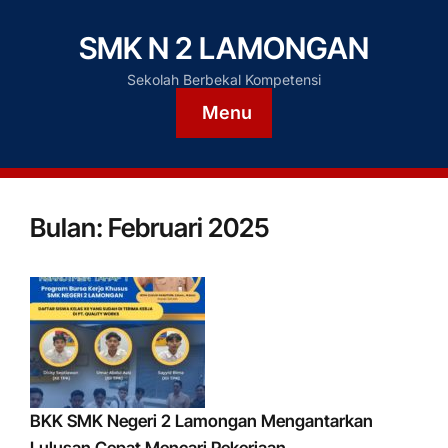
SMK N 2 LAMONGAN
Sekolah Berbekal Kompetensi
Menu
Bulan:
Februari 2025
BKK SMK Negeri 2 Lamongan Mengantarkan