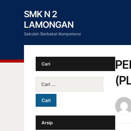
SMK N 2
LAMONGAN
Sekolah Berbekal Kompetensi
PE
Cari
(P
Arsip