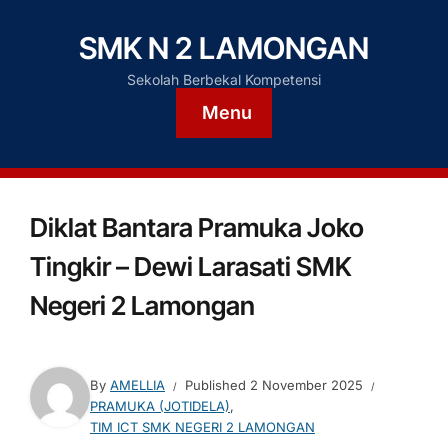
SMK N 2 LAMONGAN
Sekolah Berbekal Kompetensi
Menu
Diklat Bantara Pramuka Joko
Tingkir – Dewi Larasati SMK
Negeri 2 Lamongan
By
AMELLIA
Published
2 November 2025
PRAMUKA (JOTIDELA)
,
TIM ICT SMK NEGERI 2 LAMONGAN