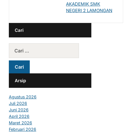
AKADEMIK SMK
NEGERI 2 LAMONGAN
Cari
Arsip
Agustus 2026
Juli 2026
Juni 2026
April 2026
Maret 2026
Februari 2026