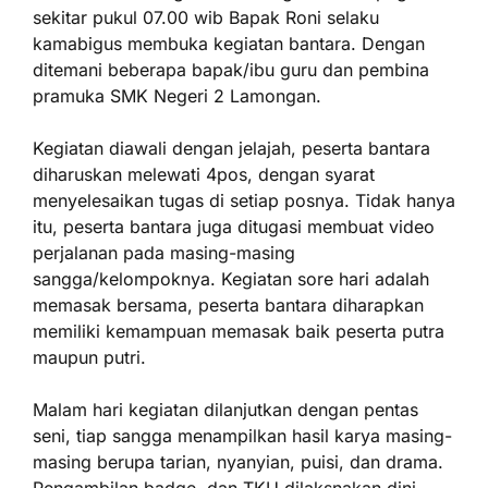
sekitar pukul 07.00 wib Bapak Roni selaku
kamabigus membuka kegiatan bantara. Dengan
ditemani beberapa bapak/ibu guru dan pembina
pramuka SMK Negeri 2 Lamongan.
Kegiatan diawali dengan jelajah, peserta bantara
diharuskan melewati 4pos, dengan syarat
menyelesaikan tugas di setiap posnya. Tidak hanya
itu, peserta bantara juga ditugasi membuat video
perjalanan pada masing-masing
sangga/kelompoknya. Kegiatan sore hari adalah
memasak bersama, peserta bantara diharapkan
memiliki kemampuan memasak baik peserta putra
maupun putri.
Malam hari kegiatan dilanjutkan dengan pentas
seni, tiap sangga menampilkan hasil karya masing-
masing berupa tarian, nyanyian, puisi, dan drama.