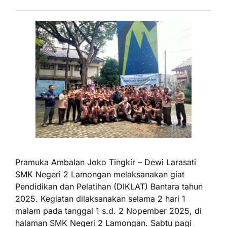
Pramuka Ambalan Joko Tingkir – Dewi Larasati
SMK Negeri 2 Lamongan melaksanakan giat
Pendidikan dan Pelatihan (DIKLAT) Bantara tahun
2025. Kegiatan dilaksanakan selama 2 hari 1
malam pada tanggal 1 s.d. 2 Nopember 2025, di
halaman SMK Negeri 2 Lamongan. Sabtu pagi