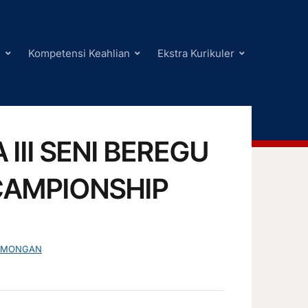
i
Kompetensi Keahlian
Ekstra Kurikuler
II SENI BEREGU
CAMPIONSHIP
LAMONGAN