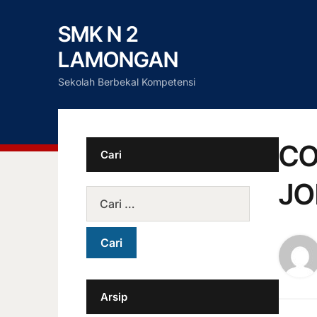
SMK N 2
LAMONGAN
Sekolah Berbekal Kompetensi
CO
Cari
JO
Arsip