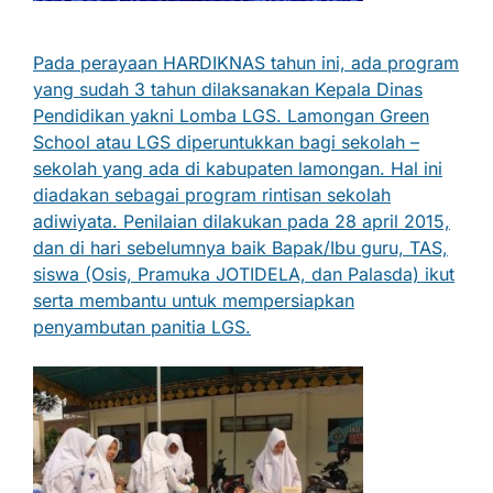
Pada perayaan HARDIKNAS tahun ini, ada program
yang sudah 3 tahun dilaksanakan Kepala Dinas
Pendidikan yakni Lomba LGS. Lamongan Green
School atau LGS diperuntukkan bagi sekolah –
sekolah yang ada di kabupaten lamongan. Hal ini
diadakan sebagai program rintisan sekolah
adiwiyata. Penilaian dilakukan pada 28 april 2015,
dan di hari sebelumnya baik Bapak/Ibu guru, TAS,
siswa (Osis, Pramuka JOTIDELA, dan Palasda) ikut
serta membantu untuk mempersiapkan
penyambutan panitia LGS.