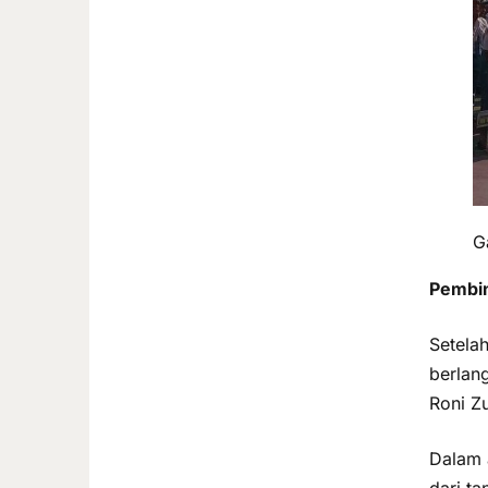
G
Pembin
Setela
berlan
Roni Z
Dalam 
dari t