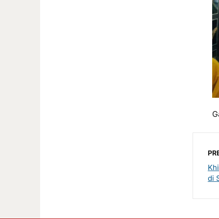
G
PR
Khi
di