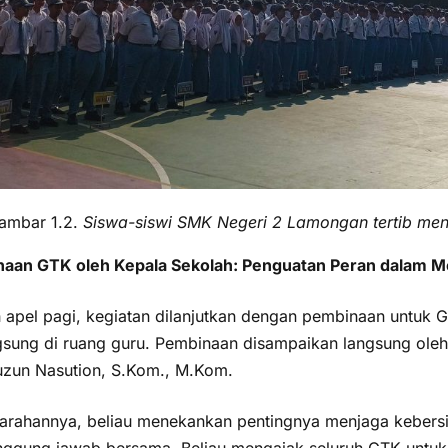
ambar 1.2.
Siswa-siswi SMK Negeri 2 Lamongan tertib mengi
aan GTK oleh Kepala Sekolah: Penguatan Peran dalam M
h apel pagi, kegiatan dilanjutkan dengan pembinaan untuk
gsung di ruang guru. Pembinaan disampaikan langsung ol
uzun Nasution, S.Kom., M.Kom.
arahannya, beliau menekankan pentingnya menjaga kebersi
anggung jawab bersama. Beliau mengajak seluruh GTK untuk