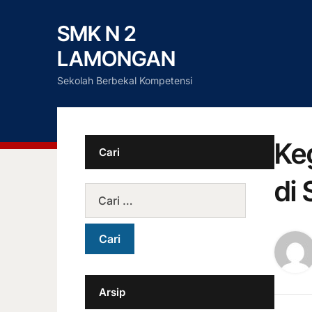
SMK N 2
LAMONGAN
Sekolah Berbekal Kompetensi
Ke
Cari
di
Arsip