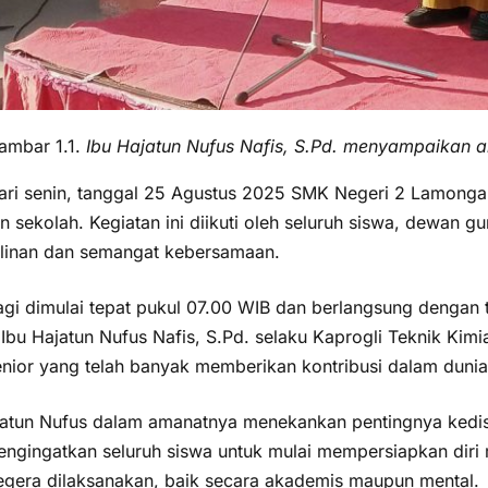
ambar 1.1.
Ibu Hajatun Nufus Nafis, S.Pd. menyampaikan a
ari senin, tanggal 25 Agustus 2025 SMK Negeri 2 Lamongan
 sekolah. Kegiatan ini diikuti oleh seluruh siswa, dewan gu
plinan dan semangat kebersamaan.
agi dimulai tepat pukul 07.00 WIB dan berlangsung dengan t
Ibu Hajatun Nufus Nafis, S.Pd. selaku Kaprogli Teknik Kimia
enior yang telah banyak memberikan kontribusi dalam duni
jatun Nufus dalam amanatnya menekankan pentingnya kedisip
engingatkan seluruh siswa untuk mulai mempersiapkan dir
egera dilaksanakan, baik secara akademis maupun mental.