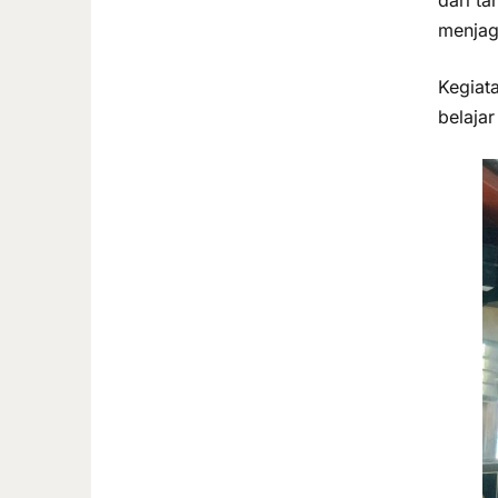
menjag
Kegiat
belaja